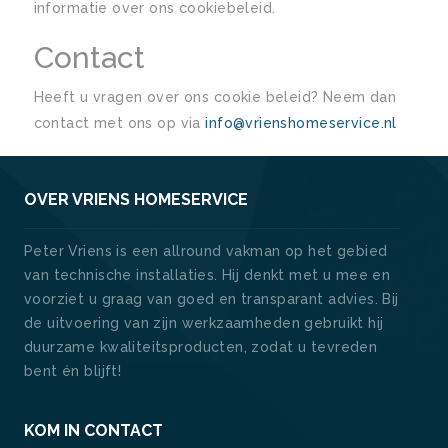
informatie over ons cookiebeleid.
Contact
Heeft u vragen over ons cookie beleid? Neem dan
contact met ons op via
info@vrienshomeservice.nl
OVER VRIENS HOMESERVICE
Peter Vriens is een allround vakman op het gebied
van technische installaties. Hij denkt met u mee en
voorziet u graag van goed en transparant advies. Bij
de uitvoering van zijn werkzaamheden gebruikt hij
duurzame kwaliteitsproducten, zodat u tevreden
bent én blijft!
KOM IN CONTACT