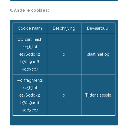
5. Andere cookies:
Cookie naam
Beschrijving
Bewaarduur
wc_cart_hash
4e5f5fbf
e176cdd32
x
slaat niet op
b70c9ad6
4dd3cc7
wc_fragments
4e5f5fbf
e176cdd32
x
Tijdens sessie
b70c9ad6
4dd3cc7