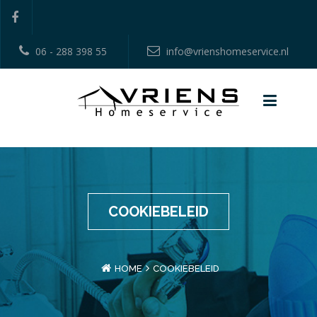
06 - 288 398 55
info@vrienshomeservice.nl
COOKIEBELEID
HOME
COOKIEBELEID