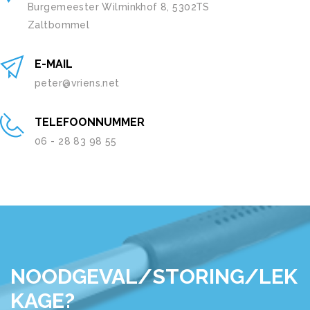
Burgemeester Wilminkhof 8, 5302TS
Zaltbommel
E-MAIL
peter@vriens.net
TELEFOONNUMMER
06 - 28 83 98 55
NOODGEVAL/STORING/LEK
KAGE?