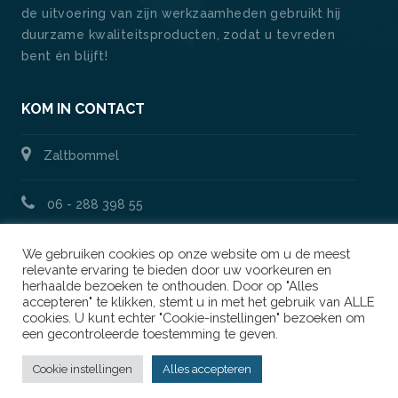
de uitvoering van zijn werkzaamheden gebruikt hij
duurzame kwaliteitsproducten, zodat u tevreden
bent én blijft!
KOM IN CONTACT
Zaltbommel
06 - 288 398 55
We gebruiken cookies op onze website om u de meest
info@vrienshomeservice.nl
relevante ervaring te bieden door uw voorkeuren en
herhaalde bezoeken te onthouden. Door op "Alles
accepteren" te klikken, stemt u in met het gebruik van ALLE
COOKIE BELEID
cookies. U kunt echter "Cookie-instellingen" bezoeken om
een gecontroleerde toestemming te geven.
Cookie instellingen
Alles accepteren