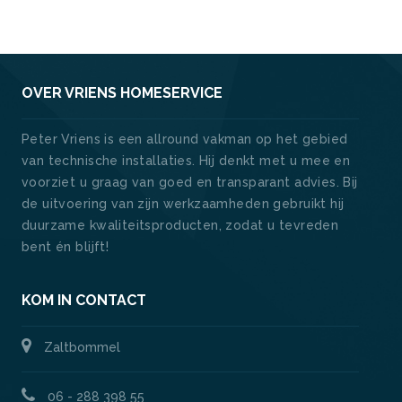
OVER VRIENS HOMESERVICE
Peter Vriens is een allround vakman op het gebied
van technische installaties. Hij denkt met u mee en
voorziet u graag van goed en transparant advies. Bij
de uitvoering van zijn werkzaamheden gebruikt hij
duurzame kwaliteitsproducten, zodat u tevreden
bent én blijft!
KOM IN CONTACT
Zaltbommel
06 - 288 398 55