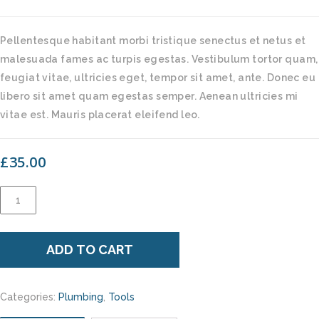
Pellentesque habitant morbi tristique senectus et netus et
malesuada fames ac turpis egestas. Vestibulum tortor quam,
feugiat vitae, ultricies eget, tempor sit amet, ante. Donec eu
libero sit amet quam egestas semper. Aenean ultricies mi
vitae est. Mauris placerat eleifend leo.
£
35.00
Screws
Box
quantity
ADD TO CART
Categories:
Plumbing
,
Tools