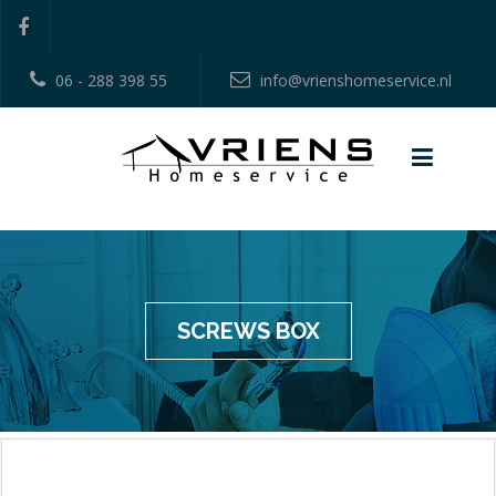
06 - 288 398 55
info@vrienshomeservice.nl
SCREWS BOX