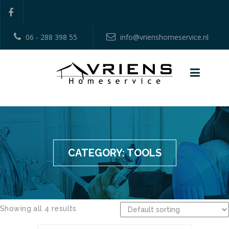
06 - 288 398 55
info@vrienshomeservice.nl
CATEGORY:
TOOLS
Showing all 4 results