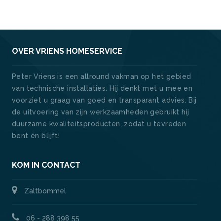
OVER VRIENS HOMESERVICE
Peter Vriens is een allround vakman op het gebied
van technische installaties. Hij denkt met u mee en
voorziet u graag van goed en transparant advies. Bij
de uitvoering van zijn werkzaamheden gebruikt hij
duurzame kwaliteitsproducten, zodat u tevreden
bent én blijft!
KOM IN CONTACT
Zaltbommel
06 - 288 398 55