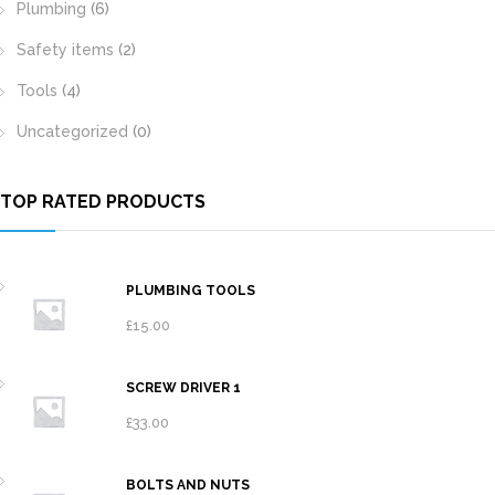
Plumbing
(6)
Safety items
(2)
Tools
(4)
Uncategorized
(0)
TOP RATED PRODUCTS
PLUMBING TOOLS
£
15.00
SCREW DRIVER 1
£
33.00
BOLTS AND NUTS